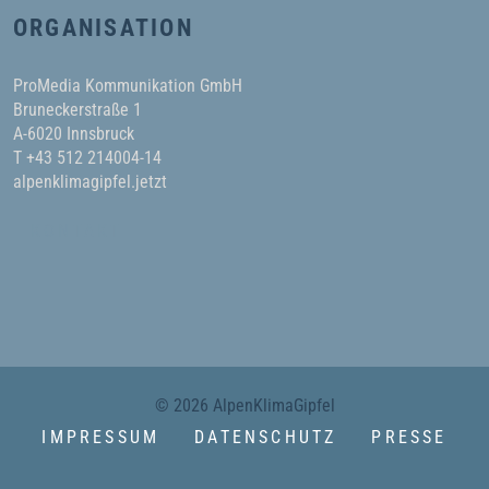
ORGANISATION
ProMedia Kommunikation GmbH
Bruneckerstraße 1
A-6020 Innsbruck
T +43 512 214004-14
alpenklimagipfel.jetzt
KONTAKT
© 2026 AlpenKlimaGipfel
IMPRESSUM
DATENSCHUTZ
PRESSE