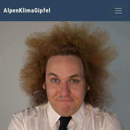
AlpenKlimaGipfel