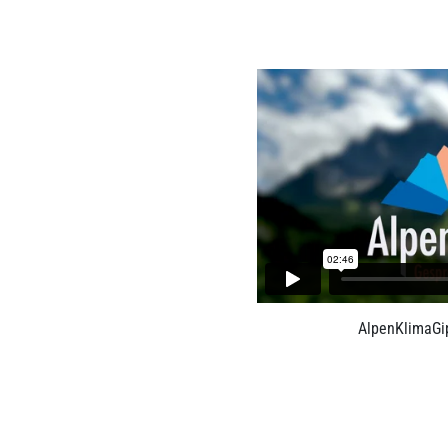
AlpenKlimaGip