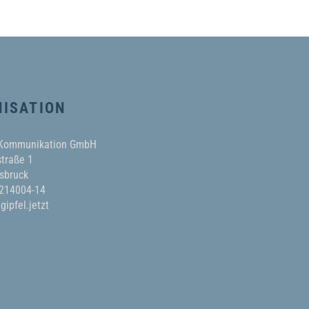
ISATION
 Kommunikation GmbH
traße 1
sbruck
 214004-14
gipfel.jetzt
AKT