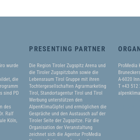
PRESENTING PARTNER
ORGAN
üro wurde
Die Region Tiroler Zugspitz Arena und
ProMedia
die Tiroler Zugspitzbahn sowie die
Bruneckers
ildet, die
Lebensraum Tirol Gruppe mit ihren
A-6020 Inn
 Programm
Tochtergesellschaften Agrarmarketing
T +43 512
ms sind PD
Tirol, Standortagentur Tirol und Tirol
alpenklima
Werbung unterstützen den
in des
AlpenKlimaGipfel und ermöglichen die
KONT
r. Ralf
Gespräche und den Austausch auf der
le Köln,
Tiroler Seite der Zugspitze. Für die
Organisation der Veranstaltung
zeichnet sich die Agentur ProMedia