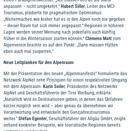
anpassen – nicht umgekehrt.“
Hubert Siller
, Leiter des MCI-
Tourismus, plädierte für pragmatischen Optimismus:
„Weitermachen wie bisher hat es in den Alpen noch nie gegeben
– dieser Raum hat sich immer angepasst.“ Regionen in höheren
Lagen werden seiner Meinung nach jedenfalls auch künftig
früher in die Wintersaison starten können.“
Clemens Matt
vom
Alpenverein brachte es auf den Punkt: „Dann müssen Hütten
eben auch mal zusperren.“
Neue Leitplanken für den Alpenraum
Mit der Präsentation des neuen „Alpenmanifests“ formulierte das
Netzwerk AlpNet zehn Prinzipien für einen respektvollen Umgang
mit dem Alpenraum.
Karin Seile
r, Präsidentin des Netzwerks
AlpNet und Geschäftsführerin der Tirol Werbung, erklärte:
„Natürlich wird es Destinationen geben, in denen das Skifahren
kürzer möglich sein wird – aber genau da übernehmen wir
Verantwortung und entwickeln den Ganzjahrestourismus
weiter.“
Stefan Egenter
, Geschäftsführer der Allgäu GmbH, zeigte
anhand konkreter Beispiele, wie touristische Regionen bereits