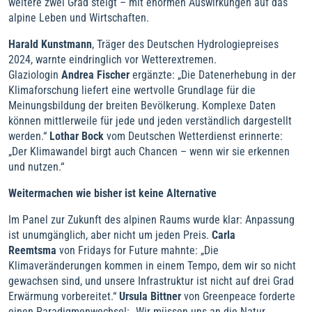
weitere zwei Grad steigt – mit enormen Auswirkungen auf das
alpine Leben und Wirtschaften.
Harald Kunstmann
, Träger des Deutschen Hydrologiepreises
2024, warnte eindringlich vor Wetterextremen.
Glaziologin
Andrea Fischer
ergänzte: „Die Datenerhebung in der
Klimaforschung liefert eine wertvolle Grundlage für die
Meinungsbildung der breiten Bevölkerung. Komplexe Daten
können mittlerweile für jede und jeden verständlich dargestellt
werden.“
Lothar Bock
vom Deutschen Wetterdienst erinnerte:
„Der Klimawandel birgt auch Chancen – wenn wir sie erkennen
und nutzen.“
Weitermachen wie bisher ist keine Alternative
Im Panel zur Zukunft des alpinen Raums wurde klar: Anpassung
ist unumgänglich, aber nicht um jeden Preis.
Carla
Reemtsma
von Fridays for Future mahnte: „Die
Klimaveränderungen kommen in einem Tempo, dem wir so nicht
gewachsen sind, und unsere Infrastruktur ist nicht auf drei Grad
Erwärmung vorbereitet.“
Ursula Bittner
von Greenpeace forderte
einen Paradigmenwechsel: „Wir müssen uns an die Natur