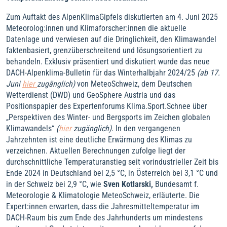
Zum Auftakt des AlpenKlimaGipfels diskutierten am 4. Juni 2025
Meteorolog:innen und Klimaforscher:innen die aktuelle
Datenlage und verwiesen auf die Dringlichkeit, den Klimawandel
faktenbasiert, grenzüberschreitend und lösungsorientiert zu
behandeln. Exklusiv präsentiert und diskutiert wurde das neue
DACH-Alpenklima-Bulletin für das Winterhalbjahr 2024/25
(ab 17.
Juni
hier
zugänglich)
von MeteoSchweiz, dem Deutschen
Wetterdienst (DWD) und GeoSphere Austria und das
Positionspapier des Expertenforums Klima.Sport.Schnee über
„Perspektiven des Winter- und Bergsports im Zeichen globalen
Klimawandels“
(
hier
zugänglich)
. In den vergangenen
Jahrzehnten ist eine deutliche Erwärmung des Klimas zu
verzeichnen. Aktuellen Berechnungen zufolge liegt der
durchschnittliche Temperaturanstieg seit vorindustrieller Zeit bis
Ende 2024 in Deutschland bei 2,5 °C, in Österreich bei 3,1 °C und
in der Schweiz bei 2,9 °C, wie
Sven Kotlarski,
Bundesamt f.
Meteorologie & Klimatologie MeteoSchweiz, erläuterte. Die
Expert:innen erwarten, dass die Jahresmitteltemperatur im
DACH-Raum bis zum Ende des Jahrhunderts um mindestens