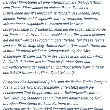
Der AlpenKlimaGipfel ist eine interdisziplinäre Dialogplattform
zum Thema Klimawandel im alpinen Raum. Ziel ist es,
Expert:innen aus Wissenschaft, Wirtschaft, Gesundheit, Sport,
Medien, Politik und Zivilgesellschaft zu vernetzen, fundierte
Informationen zugänglich zu machen und konkrete
Lösungsansätze zu diskutieren. Rund um die Organisation wurde
ein Team aus Vertreter:innen verschiedener Disziplinen gebildet,
die ein hochwertiges Programm garantierten. Teil dieses Teams
sind u.a. PD Dr. Mag. Mag. Andrea Fischer (Wissenschaftlerin am
Institut für Interdisziplinäre Gebirgsforschung der ÖAW,
Glaziologin, Wissenschaftlerin des Jahres 2023) und Univ.-Prof.
Dr. Ralf Roth (Leiter des Instituts für Outdoor Sport und
Umweltforschung der Deutschen Sporthochschule Köln, Initiator
des D-A-CH Netzwerks „Klima.Sport.Schnee“).
Gastgeber des AlpenKlimaGipfels sind die Region Tiroler Zugspitz
Arena und die Tiroler Zugspitzbahn, unterstützt durch die
Lebensraum Tirol Gruppe sowie deren Tochtergesellschaften
Tirol Werbung, Standortagentur Tirol und Agrarmarketing Tirol.
Der AlpenKlimaGipfel wird von Partnern wie der
Elektrizitätswerke Reutte (EWR-Energie) und der Plansee Group