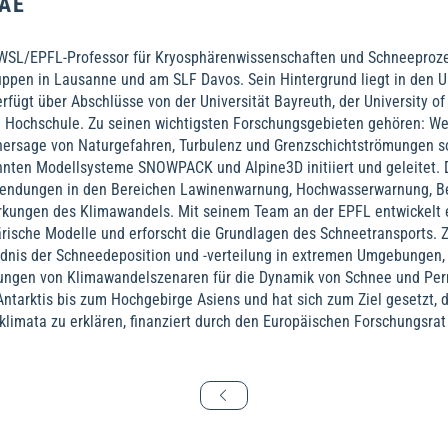
AE
t WSL/EPFL-Professor für Kryosphärenwissenschaften und Schneeproze
uppen in Lausanne und am SLF Davos. Sein Hintergrund liegt in den 
fügt über Abschlüsse von der Universität Bayreuth, der University of 
 Hochschule. Zu seinen wichtigsten Forschungsgebieten gehören: W
ersage von Naturgefahren, Turbulenz und Grenzschichtströmungen so
nnten Modellsysteme SNOWPACK und Alpine3D initiiert und geleitet. D
wendungen in den Bereichen Lawinenwarnung, Hochwasserwarnung, B
kungen des Klimawandels. Mit seinem Team an der EPFL entwickelt 
ische Modelle und erforscht die Grundlagen des Schneetransports. Z
dnis der Schneedeposition und -verteilung in extremen Umgebungen, d
ungen von Klimawandelszenaren für die Dynamik von Schnee und Perm
Antarktis bis zum Hochgebirge Asiens und hat sich zum Ziel gesetzt
limata zu erklären, finanziert durch den Europäischen Forschungsrat