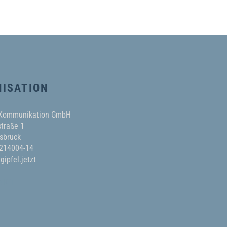
ISATION
 Kommunikation GmbH
traße 1
sbruck
 214004-14
gipfel.jetzt
AKT