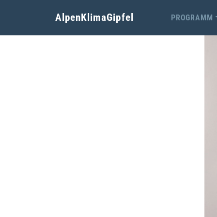
AlpenKlimaGipfel
PROGRAMM