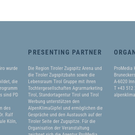
PRESENTING PARTNER
ORGAN
üro wurde
Die Region Tiroler Zugspitz Arena und
ProMedia
die Tiroler Zugspitzbahn sowie die
Bruneckers
ildet, die
Lebensraum Tirol Gruppe mit ihren
A-6020 Inn
 Programm
Tochtergesellschaften Agrarmarketing
T +43 512
ms sind PD
Tirol, Standortagentur Tirol und Tirol
alpenklima
Werbung unterstützen den
in des
AlpenKlimaGipfel und ermöglichen die
KONT
r. Ralf
Gespräche und den Austausch auf der
le Köln,
Tiroler Seite der Zugspitze. Für die
Organisation der Veranstaltung
zeichnet sich die Agentur ProMedia