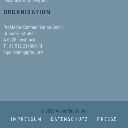
Innsbruck verantwortlich.
ORGANISATION
ProMedia Kommunikation GmbH
Bruneckerstraße 1
A-6020 Innsbruck
T +43 512 214004-14
alpenklimagipfel.jetzt
KONTAKT
© 2026 AlpenKlimaGipfel
IMPRESSUM
DATENSCHUTZ
PRESSE