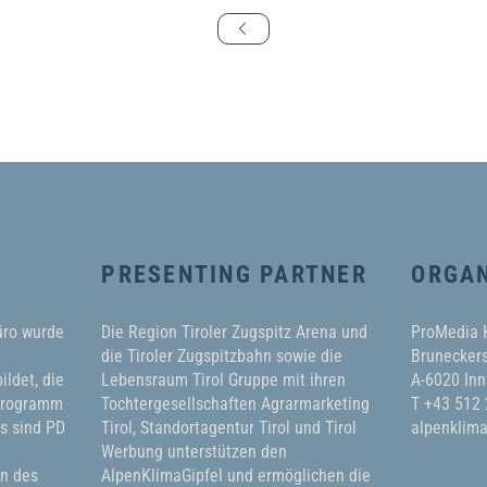
PRESENTING PARTNER
ORGAN
üro wurde
Die Region Tiroler Zugspitz Arena und
ProMedia
die Tiroler Zugspitzbahn sowie die
Bruneckers
ildet, die
Lebensraum Tirol Gruppe mit ihren
A-6020 Inn
 Programm
Tochtergesellschaften Agrarmarketing
T +43 512
ms sind PD
Tirol, Standortagentur Tirol und Tirol
alpenklima
Werbung unterstützen den
in des
AlpenKlimaGipfel und ermöglichen die
KONT