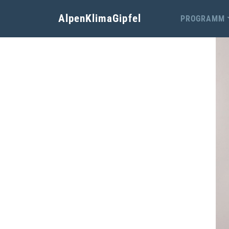
AlpenKlimaGipfel
PROGRAMM