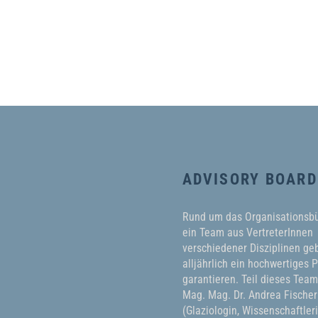
ADVISORY BOARD
Rund um das Organisationsb
ein Team aus VertreterInnen
verschiedener Disziplinen geb
alljährlich ein hochwertiges
garantieren. Teil dieses Tea
Mag. Mag. Dr. Andrea Fischer
(Glaziologin, Wissenschaftler