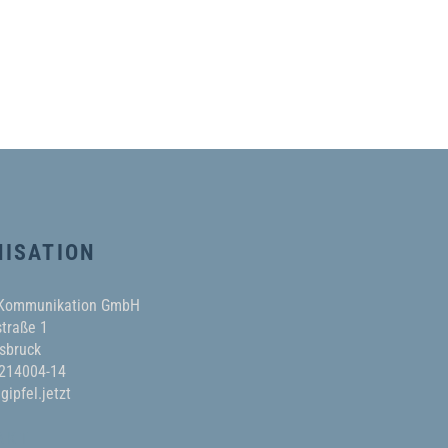
ISATION
 Kommunikation GmbH
traße 1
sbruck
 214004-14
gipfel.jetzt
AKT