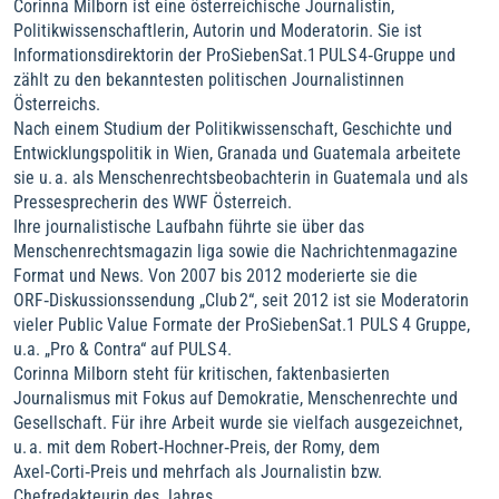
Corinna Milborn ist eine österreichische Journalistin,
Politikwissenschaftlerin, Autorin und Moderatorin. Sie ist
Informationsdirektorin der ProSiebenSat.1 PULS 4‑Gruppe und
zählt zu den bekanntesten politischen Journalistinnen
Österreichs.
Nach einem Studium der Politikwissenschaft, Geschichte und
Entwicklungspolitik in Wien, Granada und Guatemala arbeitete
sie u. a. als Menschenrechtsbeobachterin in Guatemala und als
Pressesprecherin des WWF Österreich.
Ihre journalistische Laufbahn führte sie über das
Menschenrechtsmagazin liga sowie die Nachrichtenmagazine
Format und News. Von 2007 bis 2012 moderierte sie die
ORF‑Diskussionssendung „Club 2“, seit 2012 ist sie Moderatorin
vieler Public Value Formate der ProSiebenSat.1 PULS 4 Gruppe,
u.a. „Pro & Contra“ auf PULS 4.
Corinna Milborn steht für kritischen, faktenbasierten
Journalismus mit Fokus auf Demokratie, Menschenrechte und
Gesellschaft. Für ihre Arbeit wurde sie vielfach ausgezeichnet,
u. a. mit dem Robert‑Hochner‑Preis, der Romy, dem
Axel‑Corti‑Preis und mehrfach als Journalistin bzw.
Chefredakteurin des Jahres.