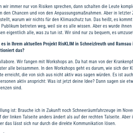
n wir immer nur von Risiken sprechen, dann schalten die Leute komplet
on den Chancen und von den Anpassungsmaßnahmen. Aber in letzter Z
tellt, warum wir nichts für den Klimaschutz tun. Das heißt, es kommt
 Publikum betreten weg, weil sie es alle wissen. Aber es wurde ihnen
en eigentlich alle, was zu tun ist. Wir sind nur zu bequem, es umzuse
es in Ihrem aktuellen Projekt RisKLIM in Schneizlreuth und Ramsau
tioniert das?
labore. Wir fangen mit Workshops an. Da hat man von der Krankenpfl
ter alle beisammen. In den Workshops geht es darum, wie sich der K
e erreicht, die von sich aus nicht aktiv was sagen würden. Es ist auch
rsonen aktiv anspricht: Was ist jetzt deine Idee? Dann sagen sie et
renzen sind.
tellung ist: Brauche ich in Zukunft noch Schneeräumfahrzeuge im Nov
f der linken Talseite anders ändert als auf der rechten Talseite. Aber
er das lässt sich nur durch die direkte Kommunikation lösen.