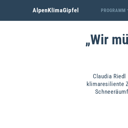
AlpenKlimaGipfel
PROGRAMM
„Wir mü
Claudia Riedl
klimaresiliente
Schneeräumfa