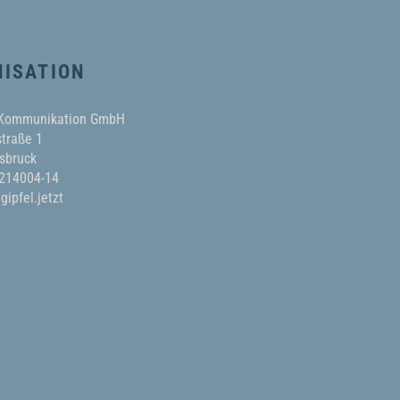
ISATION
 Kommunikation GmbH
traße 1
sbruck
 214004-14
gipfel.jetzt
AKT