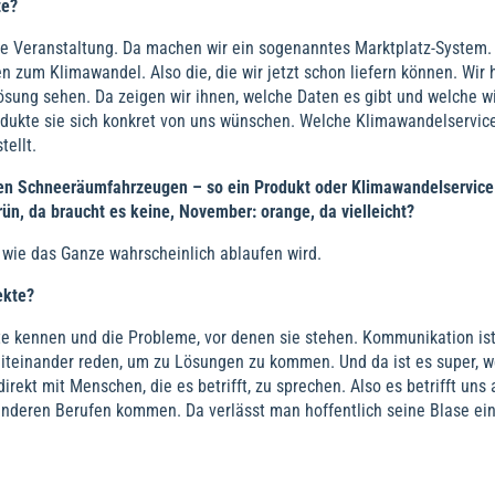
te?
te Veranstaltung. Da machen wir ein sogenanntes Marktplatz-System.
 zum Klimawandel. Also die, die wir jetzt schon liefern können. Wir
ösung sehen. Da zeigen wir ihnen, welche Daten es gibt und welche w
odukte sie sich konkret von uns wünschen. Welche Klimawandelservic
ellt.
den Schneeräumfahrzeugen – so ein Produkt oder Klimawandelservice 
ün, da braucht es keine, November: orange, da vielleicht?
l, wie das Ganze wahrscheinlich ablaufen wird.
ekte?
te kennen und die Probleme, vor denen sie stehen. Kommunikation ist
teinander reden, um zu Lösungen zu kommen. Und da ist es super, 
direkt mit Menschen, die es betrifft, zu sprechen. Also es betrifft uns
nderen Berufen kommen. Da verlässt man hoffentlich seine Blase ein