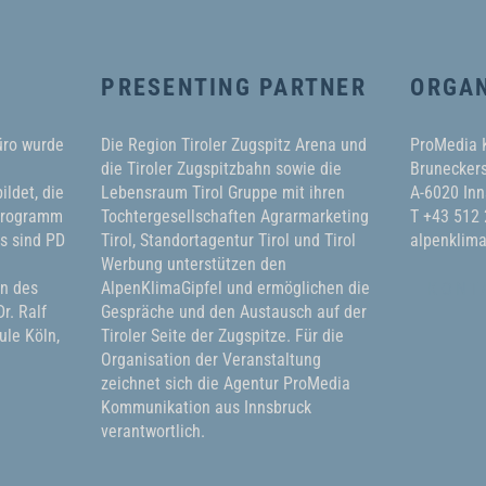
PRESENTING PARTNER
ORGAN
üro wurde
Die Region Tiroler Zugspitz Arena und
ProMedia
die Tiroler Zugspitzbahn sowie die
Bruneckers
ildet, die
Lebensraum Tirol Gruppe mit ihren
A-6020 Inn
 Programm
Tochtergesellschaften Agrarmarketing
T +43 512
ms sind PD
Tirol, Standortagentur Tirol und Tirol
alpenklima
Werbung unterstützen den
in des
AlpenKlimaGipfel und ermöglichen die
KONT
r. Ralf
Gespräche und den Austausch auf der
le Köln,
Tiroler Seite der Zugspitze. Für die
Organisation der Veranstaltung
zeichnet sich die Agentur ProMedia
Kommunikation aus Innsbruck
verantwortlich.