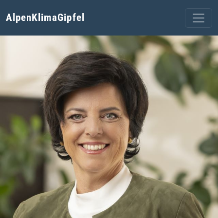
AlpenKlimaGipfel