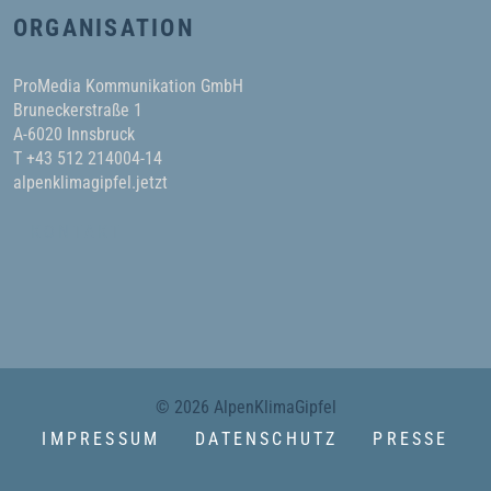
ORGANISATION
ProMedia Kommunikation GmbH
Bruneckerstraße 1
A-6020 Innsbruck
T +43 512 214004-14
alpenklimagipfel.jetzt
KONTAKT
© 2026 AlpenKlimaGipfel
IMPRESSUM
DATENSCHUTZ
PRESSE